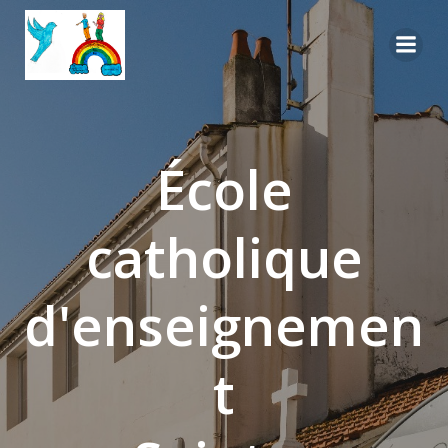
Aller
au
contenu
École
catholique
d'enseignemen
t